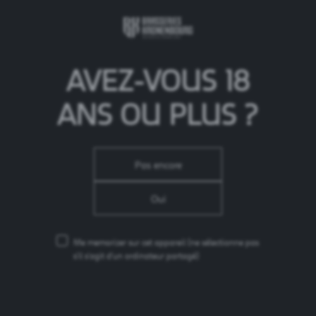
AVEZ-VOUS 18
ANS OU PLUS ?
Pas encore
Oui
ZÉRO EMPREINTE AGRICOLE
Me memorizer sur cet appareil
(ne sélectionne pas
s'il s'agit d'un ordinateur partagé)