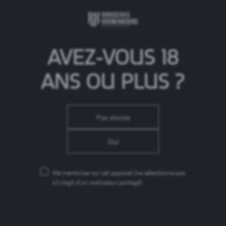
AVEZ-VOUS 18
ANS OU PLUS ?
Pas encore
ACTUALITÉS SIMILAIRES
Oui
15.12.25
Brasseries Kronenbourg, n°1 de la bière sans
alcool en France et engagée en faveur de la
Me memorizer sur cet appareil
(ne sélectionne pas
consommation responsable
s'il s'agit d'un ordinateur partagé)
24.11.25
Olivier DUBOST nommé Président Directeur
Général de Brasseries Kronenbourg